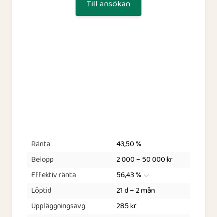
Till ansökan
Ränta
43,50 %
Belopp
2 000 – 50 000 kr
Effektiv ränta
56,43 %
Löptid
21 d – 2 mån
Uppläggningsavg.
285 kr