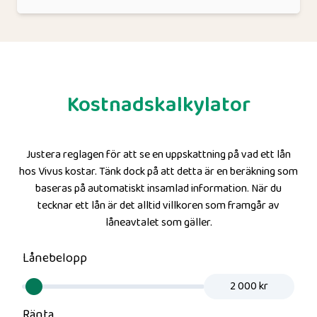
räntan är 39%. Den effektiva räntan med en
återbetalningstid på 30 dagar är 104,5%, den inkluderar
uppläggningsavgiften 285 kr.
Kostnadskalkylator
Justera reglagen för att se en uppskattning på vad ett lån
hos
Vivus
kostar. Tänk dock på att detta är en beräkning som
baseras på automatiskt insamlad information. När du
tecknar ett lån är det alltid villkoren som framgår av
låneavtalet som gäller.
Lånebelopp
Ränta