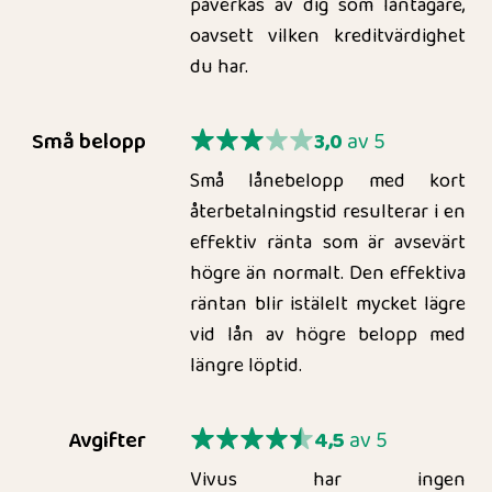
påverkas av dig som låntagare,
oavsett vilken kreditvärdighet
du har.
Små belopp
3,0
av 5
Små lånebelopp med kort
återbetalningstid resulterar i en
effektiv ränta som är avsevärt
högre än normalt. Den effektiva
räntan blir istälelt mycket lägre
vid lån av högre belopp med
längre löptid.
Avgifter
4,5
av 5
Vivus har ingen