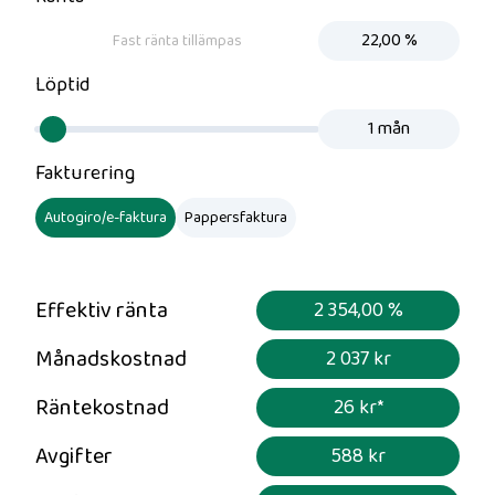
Fast ränta tillämpas
Löptid
Fakturering
Autogiro/e-faktura
Pappersfaktura
Effektiv ränta
2 354,00 %
Månadskostnad
2 037 kr
Räntekostnad
26 kr
*
Avgifter
588 kr